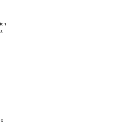
ich
es
ie