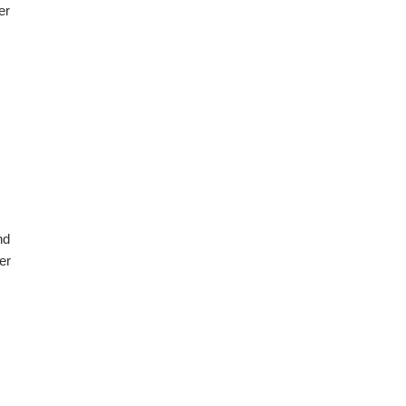
er
nd
er