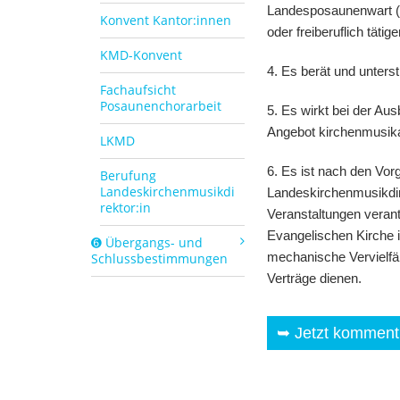
Landesposaunenwart (§ 
Konvent Kantor:innen
oder freiberuflich tät
KMD-Konvent
4. Es berät und unters
Fachaufsicht
Posaunenchorarbeit
5. Es wirkt bei der Au
Angebot kirchenmusika
LKMD
6. Es ist nach den Vo
Berufung
Landeskirchenmusikdi
Landeskirchenmusikdire
rektor:in
Veranstaltungen verant
Evangelischen Kirche i
➏ Übergangs- und
Schlussbestimmungen
mechanische Vervielfäl
Verträge dienen.
➥ Jetzt kommenti