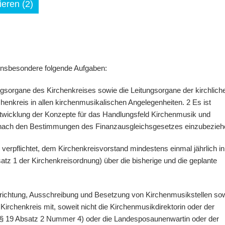
eren (2)
 insbesondere folgende Aufgaben:
ungsorgane des Kirchenkreises sowie die Leitungsorgane der kirchlich
henkreis in allen kirchenmusikalischen Angelegenheiten. 2 Es ist
ntwicklung der Konzepte für das Handlungsfeld Kirchenmusik und
it nach den Bestimmungen des Finanzausgleichsgesetzes einzubezieh
d verpflichtet, dem Kirchenkreisvorstand mindestens einmal jährlich in
satz 1 der Kirchenkreisordnung) über die bisherige und die geplante
Errichtung, Ausschreibung und Besetzung von Kirchenmusikstellen so
 Kirchenkreis mit, soweit nicht die Kirchenmusikdirektorin oder der
(§ 19 Absatz 2 Nummer 4) oder die Landesposaunenwartin oder der