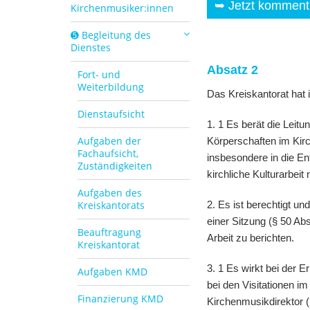
➥ Jetzt kommenti
Kirchenmusiker:innen
➎ Begleitung des
Dienstes
Absatz 2
Fort- und
Weiterbildung
Das Kreiskantorat hat
Dienstaufsicht
1. 1 Es berät die Leit
Aufgaben der
Körperschaften im Kirc
Fachaufsicht,
insbesondere in die E
Zuständigkeiten
kirchliche Kulturarbe
Aufgaben des
Kreiskantorats
2. Es ist berechtigt un
einer Sitzung (§ 50 Ab
Beauftragung
Arbeit zu berichten.
Kreiskantorat
3. 1 Es wirkt bei der 
Aufgaben KMD
bei den Visitationen im
Finanzierung KMD
Kirchenmusikdirektor 