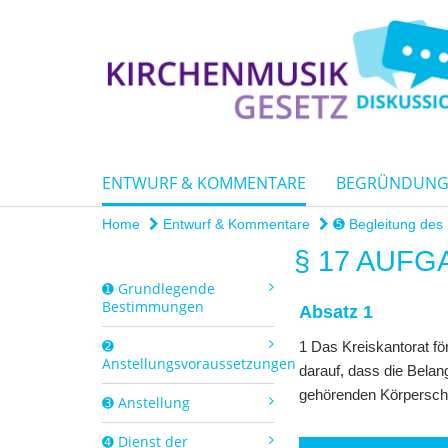
ENTWURF & KOMMENTARE
BEGRÜNDUN
Home
Entwurf & Kommentare
➎ Begleitung des 
§ 17 AUF
➊ Grundlegende
Bestimmungen
Absatz 1
➋
1 Das Kreiskantorat fö
Anstellungsvoraussetzungen
darauf, dass die Belan
gehörenden Körpersch
➌ Anstellung
➍ Dienst der